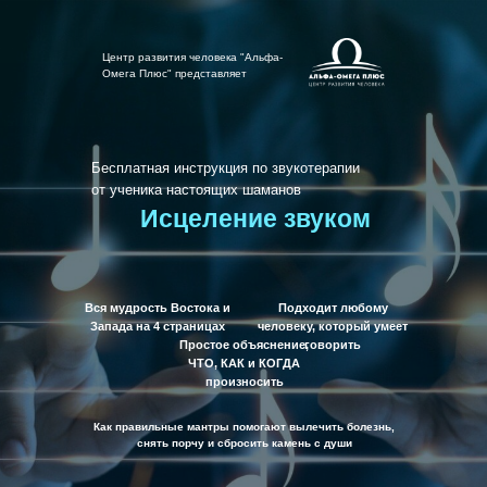
Центр развития человека "Альфа-
Омега Плюс" представляет
Бесплатная инструкция по звукотерапии
от ученика настоящих шаманов
Исцеление звуком
Вся мудрость Востока и
Подходит любому
Запада на 4 страницах
человеку, который умеет
Простое объяснение,
говорить
ЧТО, КАК и КОГДА
произносить
Как правильные мантры помогают вылечить болезнь,
снять порчу и сбросить камень с души