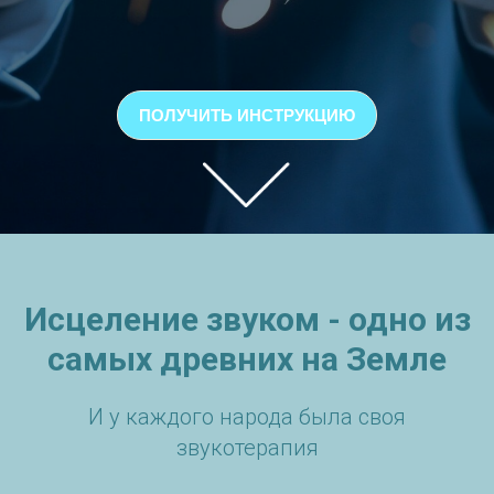
ПОЛУЧИТЬ ИНСТРУКЦИЮ
Исцеление звуком - одно из
самых древних на Земле
И у каждого народа была своя
звукотерапия